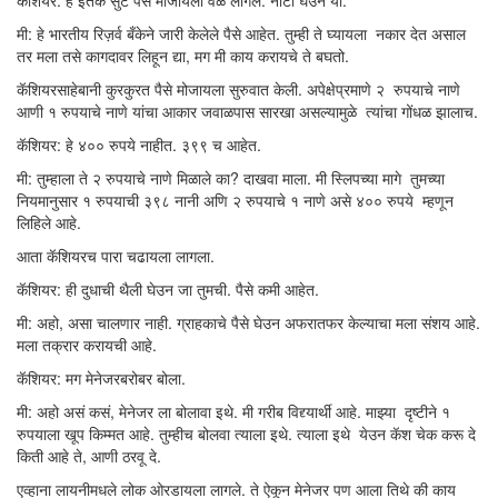
कॅशियर: हे इतके सुटे पैसे मोजायला वेळ लागेल. नोटा घेउन या.
मी: हे भारतीय रिज़र्व बँकेने जारी केलेले पैसे आहेत. तुम्ही ते घ्यायला नकार देत असाल
तर मला तसे कागदावर लिहून द्या, मग मी काय करायचे ते बघतो.
कॅशियरसाहेबानी कुरकुरत पैसे मोजायला सुरुवात केली. अपेक्षेप्रमाणे २ रुपयाचे नाणे
आणी १ रुपयाचे नाणे यांचा आकार जवाळपास सारखा असल्यामुळे त्यांचा गोंधळ झालाच.
कॅशियर: हे ४०० रुपये नाहीत. ३९९ च आहेत.
मी: तुम्हाला ते २ रुपयाचे नाणे मिळाले का? दाखवा माला. मी स्लिपच्या मागे तुमच्या
नियमानुसार १ रुपयाची ३९८ नानी अणि २ रुपयाचे १ नाणे असे ४०० रुपये म्हणून
लिहिले आहे.
आता कॅशियरच पारा चढायला लागला.
कॅशियर: ही दुधाची थैली घेउन जा तुमची. पैसे कमी आहेत.
मी: अहो, असा चालणार नाही. ग्राहकाचे पैसे घेउन अफरातफर केल्याचा मला संशय आहे.
मला तक्रार करायची आहे.
कॅशियर: मग मेनेजरबरोबर बोला.
मी: अहो असं कसं, मेनेजर ला बोलावा इथे. मी गरीब विद्द्यार्थी आहे. माझ्या दृष्टीने १
रुपयाला खूप किम्मत आहे. तुम्हीच बोलवा त्याला इथे. त्याला इथे येउन कॅश चेक करू दे
किती आहे ते, आणी ठरवू दे.
एव्हाना लायनीमधले लोक ओरडायला लागले. ते ऐकून मेनेजर पण आला तिथे की काय