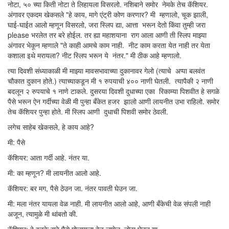
नोटा, ५० च्या किती नोटा ते लिहायला विसरलो. नशिबाने समोर नेमके तेच कॅशियर.
अंगावर एकदम खेकसले "हे काय, मागे एंट्री कोण करणार? मी म्हणालो, चूक झाली,
घाई-घाईत आलो म्हणून विसरलो, जरा स्लिप द्या, आत्ता भरून देतो किंवा तुम्ही जरा
please भरलेत तर बरे होईल. तर ह्या महाशयाना राग आला आणी ती स्लिप माझ्या
अंगावर भेकून म्हणाले "ते काही आमचे काम नाही. नीट काम करता येत नाही तर येता
कशाला इथे मरायला? नीट स्लिप भरून ये नंतर." मी ठीक आहे म्हणालो.
त्या दिवशी संध्याकाळी मी माझ्या मावसभावाच्या दुकानावर गेलो (त्याचे अप्पा बलवंत
चौकात दुकान होते.) त्याच्याकडून मी १ रुपयाची ४०० नाणी घेतली. त्यापैकी २ नाणी
बदलून २ रुपयाचे १ नाणे टाकले. दुसरया दिवशी दुधाच्या एका रिकाम्या पिशवीत हे सगळे
पैसे भरून ऐन गर्दीच्या वेळी मी पुन्हा बँकेत हजर झालो आणी लायनीत उभा राहिलो. समोर
तेच कॅशियर पुन्हा होते. मी स्लिप आणी दुधाची पिशवी समोर ठेवली.
लगेच साहेब खेकसले, हे काय आहे?
मी: पैसे
कॅशियर: आता गर्दी आहे. नंतर या.
मी: का म्हणून? मी लायनीत आलो आहे.
कॅशियर: बर मग, पैसे ठेउन जा. नंतर पावती घेउन जा.
मी: मला नंतर यायला वेळ नाही. मी लायनीत आलो आहे, आणी बँकेची वेळ संपली नाही
अजून, त्यामुळे मी थांबतो की.